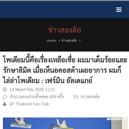
ข่าวสองล้อ
Home
ข่าวสองล้อ
โพเดียมนี้คือเรื่องเหลือเชื่อ ผมมาเต็มร้อยและ
รักษาลิมิต เมื่อเห็นอคอสต้าเผยอาการ ผมก็
ไล่ล่าโพเดียม : เฟร์มิน อัลเดแกย์
14 พฤษภาคม 2568 22:15
จำนวนคนอ่านทั้งหมด 609 ครั้ง
ข่าวสองล้อ
GP Thailand Fan Club