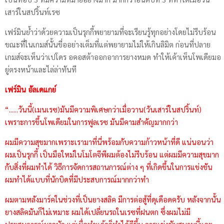
เสาร์ในสปริ้นท์เรซ
เฟร์มินย้ำว่าด้วยความเป็นรุกกี้พยายามที่จะเรียนรู้ทุกอย่างโดยไม่รีบร้อน
ขณะที่ในเกมส์นั้นขี่ออย่างเต็มที่แต่พยายามไม่ให้เกินลิมิต ก่อนที่ปลาย
เกมส์จะเห็นว่าเปโดร อคอสต้าออกอาการยางหมด ทำให้เค้าเห็นโพเดียมอ
ยู่ตรงหน้าและไล่ล่าทันที
เฟร์มิน อัลเดแกย์
“......วันนี้(เมนเรซ)มันมีความพิเศษกว่าเมื่อวาน(วันเสาร์ในสปริ้นท์)
เพราะการขึ้นโพเดียมในการฟูลเรซ มันมีคามสำคัญมากกว่า
ผมมีความสุขมากเพราะเรามาที่นี่พร้อมกับความก้าวหน้าที่ดี แน่นอนว่า
ผมเป็นรุกกี้ เป็นมือใหม่ในโมโตจีพีผมต้องไม่รีบร้อน แต่ผมมีความสุขมาก
กับสิ่งที่ผมทำได้ วิธีการจัดการสถานการณ์ต่าง ๆ ที่เกิดขึ้นในการแข่งขัน
ผมทำได้แบบที่นักบิดที่มีประสบการณ์มากกว่าทำ
ผมตามหลังมาร์คในช่วงที่เป็นยางสลิค มีการต่อสู้ที่ดุเดือดครับ หลังจากนั้น
ยางสลิคมันก็ไม่เหมาะ ผมได้เปลี่ยนรถในเรซที่ฝนตก ซึ่งผมไม่มี