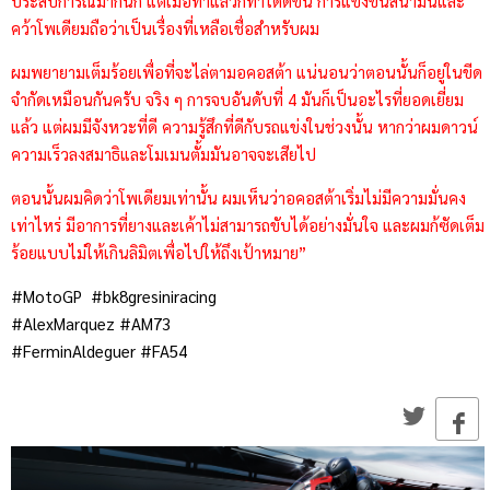
ประสบการณ์มากนัก แต่เมื่อทำแล้วก็ทำได้ดีขึ้น การแข่งขันสนามนี้และ
คว้าโพเดียมถือว่าเป็นเรื่องที่เหลือเชื่อสำหรับผม
ผมพยายามเต็มร้อยเพื่อที่จะไล่ตามอคอสต้า แน่นอนว่าตอนนั้นก็อยู่ในขีด
จำกัดเหมือนกันครับ จริง ๆ การจบอันดับที่ 4 มันก็เป็นอะไรที่ยอดเยี่ยม
แล้ว แต่ผมมีจังหวะที่ดี ความรู้สึกที่ดีกับรถแข่งในช่วงนั้น หากว่าผมดาวน์
ความเร็วลงสมาธิและโมเมนตั้มมันอาจจะเสียไป
ตอนนั้นผมคิดว่าโพเดียมเท่านั้น ผมเห็นว่าอคอสต้าเริ่มไม่มีความมั่นคง
เท่าไหร่ มีอาการที่ยางและเค้าไม่สามารถขับได้อย่างมั่นใจ และผมก้ซัดเต็ม
ร้อยแบบไม่ให้เกินลิมิตเพื่อไปให้ถึงเป้าหมาย”
#MotoGP #bk8gresiniracing
#AlexMarquez #AM73
#FerminAldeguer #FA54